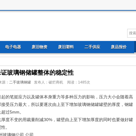
电子电器
废旧物资
废旧塑料
二手供应
废品报价
保证玻璃钢储罐整体的稳定性
来源：
二手玻璃钢罐
发布人：破烂商机
阅读：
1485
次
引起的笔挺应力以及罐体本身重力等多种压力的影响，压力大小会随着高
部接受压力最大，所以要逐次由上至下增加玻璃钢储罐罐壁的厚度，钢罐
超过5mm。
厚度不变的用裁量削减30%，罐壁由上至下增加厚度的同时也要做好罐
泥性。
州玻璃钢公司 公司