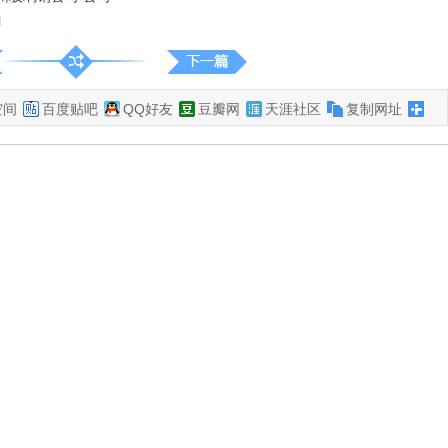
l
空间
百度贴吧
QQ好友
豆瓣网
天涯社区
复制网址