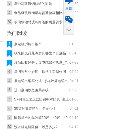
8
腐蚀对玻璃钢储罐的影响
06-30
反馈
9
食品级玻璃钢罐与普通储罐相比有
06-30
10
玻璃钢罐对玻璃纤维的质量要求
06-30
热门阅读
1
废电机拆解出铜率
01-09
2
收来的废品最终卖到哪里？开废品
03-18
3
废品回收经验：废电缆如何扒皮_电
07-28
4
废旧铁丝小妙用，铁丝手工制作图
05-25
5
废电缆出铜率公式_怎样计算电缆出
04-11
6
进口废钢铁之骗局识破
05-23
7
S7铜芯废变压器出铜率对照表_变压
01-30
8
30英尺集装箱尺寸是多少？
04-11
9
国际标准的集装箱20尺，40尺，40
04-12
10
洗衣机电机阻值一般是多少?
04-12