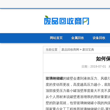
网站首页
金属回收
设备回收
当前位置
废品回收商网
>
废旧宝典
如何
日期：
2019-07-01
玻璃钢储罐
的罐壁会遭到液体压力、风载
度的变动而更改，高度越高压力越小，底
顶部接受压力最小罐顶壁厚度最大不克不及
从个人用材来说罐壁逐渐增厚的用材量要比
壁的防渗屈就，包管玻璃钢储罐小我的拘
国家重点化工工程推荐玻璃钢储罐公司-冀