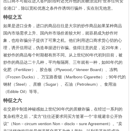
出口商不可能在进入签约阶段时还允许他的蔗糖漂流到“世界任何安
全港口”，除以宽松优惠之条件作诱饵行骗外，实在别无他意。
特征之五
如果是进口业务，进口的商品往往是大宗的炒作商品如果某种商品
国内市场需求上升、国内外市场价差较大时，就容易成为炒作对
象，也给诈骗分子提供了可乘之机。他们利用进口商求货心切的心
理，诱开信用证，伪造单据进行诈骗。值得注意的是，近20年来，
被炒作的商品每个时期都有所不同。从上世纪80年代初到目前，被
炒作的商品达二十几种，平均每隔两、三年就有一种，如80年代的
化肥（Fertilizer）、胶合板（Plywood／Veneer Board）、冻鸭
（Frozen Ducks）、万宝路香烟（Marlboro Cigarette）；90年代的
钢材（Steel）、蔗糖（Sugar）、石油（Petroleum）、食用油
（Edible Oil）等等。
特征之六
在交易中制造神秘感如上世纪90年代的蔗糖诈骗，在经过一系列的
复杂程序之后，“卖方”往往还要求同买方签署一个“非规避非公开协
议”（Non－circum vention Non－disclo－sure Agreement）。“卖