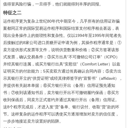
值得冒风险行骗，一旦得手，他们就能得到丰厚的回报。
特征之二
运作程序更为复杂上世纪80年代中期至今，几乎所有的信用证诈骗
案都同正常的国际贸易运作程序和国际结算支付程序相去甚远，表
现出业务操作上的烦琐性和复杂性。仅以1994年至1995年间笔者先
后接触过的8家公司进口蔗糖开证申请为例，其操作程序通常是：①
卖方提供形式发票等文件，说明供货数量和价格；②买方签署该形
式发票，确认交易条件；③买方出具“不可撤销公司订单”（ICPO）
并经其银行连属，或买方银行出具“安慰信”（Comfort Letter）以兹
证明买方的付款能力；5买卖双方通过传真确认合同内容；⑤卖方出
示其银行开立的“供货证明”或经其律师签字的“宣誓书”（affidavit），
并提供有关副本单据；⑥买方银行开出（备用）信用证预先通知
书；⑦收到该通知书后，卖方银行开出不可撤销履约保函；⑧买方
收到保函后，同卖方正式签约并通过其银行开出（备用）信用证。
这8个程序完成后，才进入发“货”备单、银行议付、收取“货”款的环
节。这样复杂的运作程序可以诱使买方逐渐增加对卖方的信任度，
一步步地接近卖方设置好的陷阱。