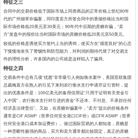
特征之三
合同中的交易价格低于国际市场上同类商品的正常价格上世纪80年
代的广州烟草诈骗案，同印度卖方所签合同中的香烟价格比当时国
际市场价格低20美元至30美元；90年代中后期的蔗糖诈骗，“卖
方”发盘中的报价比当时国际市场的蔗糖价格低20美元至50美元。
较低的价格是诱使买方签约上当的诱饵，使买方在“感觉良好”的心态
下慢慢地丧失了警惕性和防范能力，对利润的期待代替了对交易文
件的理性分析，许多国内的公司就是这样陷入了骗局。
特征之四
交易条件中总有几项“优惠”非常吸引人例如衡水案中，美国亚联集团
总裁梅直方在熟人的引见下来到农行衡水支行申请开证引资时，提
出的优惠条件是：100亿美元的备用信用证“只用于证明有关资金引
入中国”，农行衡水支行对引进的资金“不还本、不付息、不承担任何
经济及法律责任”。又如，在蔗糖诈骗案中，“卖方”提出的价格条件
通常是CIF ASWP（世界任何安全港口CIF价）或CFR ASWP（世界
任何安全港口成本加运费价）。做过国际贸易的人都知道，蔗糖是
一种垄断性极强的商品，买方和卖方通常都比较固定，真正的蔗糖