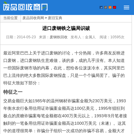
当前位置
废品回收商网
>
废旧宝典
进口废钢铁之骗局识破
日期：
2014-05-23
来源：
废钢铁回收
发布人：金属人
阅读：
10595
次
最近阿里巴巴上关于进口废钢的讨论，十分热闹，许多商友反映进
口废钢，进口废钢轨生意难做，谈的多，成的几乎没有。本人知道
一些国际废钢市场的内幕，在此，想给各位泼泼冷水，其实阿里巴
巴上流传的绝大多数国际废钢报盘，只是一个个骗局罢了。骗子的
特征大致如下部分：
特征之一
交易金额巨大如1985年的温州钢材诈骗案金额为230万美元，1993
年衡水农行备用信用证诈骗案金额高达100亿美元，1995年猖狂到
极点的蔗糖诈骗案每笔金额都在400万美元以上，1993年9月笔者接
触到的一笔备用信用证诈骗案金额高达1000万美元（未遂）。这其
中的道理很简单：诈骗分子组织一次成功的诈骗不容易，金额大才