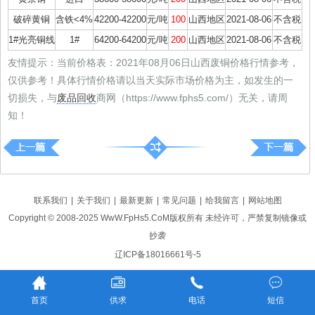
破碎黄铜
含铁<4%
42200-42200
元/吨
100
山西地区
2021-08-06
不含税
1#光亮铜线
1#
64200-64200
元/吨
200
山西地区
2021-08-06
不含税
友情提示：当前价格表：2021年08月06日山西废铜价格行情参考，
仅供参考！具体行情价格请以当天实际市场价格为主，如发生的一
切损失，与
废品回收
商网（https://www.fphs5.com/）无关，请周
知！
联系我们
|
关于我们
|
最新更新
|
常见问题
|
给我留言
|
网站地图
Copyright © 2008-2025 WwW.FpHs5.CoM版权所有 未经许可，严禁复制镜像或
抄袭
辽ICP备18016661号-5
首页
供求
电话
短信