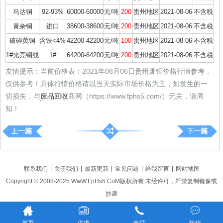
马达铜
92-93%
60000-60000
元/吨
200
贵州地区
2021-08-06
不含税
黄杂铜
进口
38600-38600
元/吨
200
贵州地区
2021-08-06
不含税
破碎黄铜
含铁<4%
42200-42200
元/吨
100
贵州地区
2021-08-06
不含税
1#光亮铜线
1#
64200-64200
元/吨
200
贵州地区
2021-08-06
不含税
友情提示：当前价格表：2021年08月06日贵州废铜价格行情参考，
仅供参考！具体行情价格请以当天实际市场价格为主，如发生的一
切损失，与
废品回收
商网（https://www.fphs5.com/）无关，请周
知！
联系我们
|
关于我们
|
最新更新
|
常见问题
|
给我留言
|
网站地图
Copyright © 2008-2025 WwW.FpHs5.CoM版权所有 未经许可，严禁复制镜像或
抄袭
辽ICP备18016661号-5