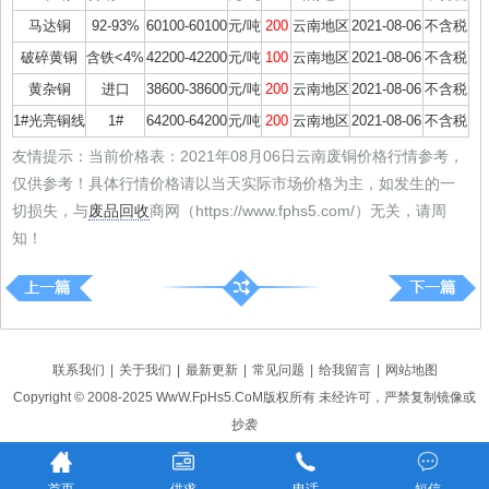
马达铜
92-93%
60100-60100
元/吨
200
云南地区
2021-08-06
不含税
破碎黄铜
含铁<4%
42200-42200
元/吨
100
云南地区
2021-08-06
不含税
黄杂铜
进口
38600-38600
元/吨
200
云南地区
2021-08-06
不含税
1#光亮铜线
1#
64200-64200
元/吨
200
云南地区
2021-08-06
不含税
友情提示：当前价格表：2021年08月06日云南废铜价格行情参考，
仅供参考！具体行情价格请以当天实际市场价格为主，如发生的一
切损失，与
废品回收
商网（https://www.fphs5.com/）无关，请周
知！
联系我们
|
关于我们
|
最新更新
|
常见问题
|
给我留言
|
网站地图
Copyright © 2008-2025 WwW.FpHs5.CoM版权所有 未经许可，严禁复制镜像或
抄袭
辽ICP备18016661号-5