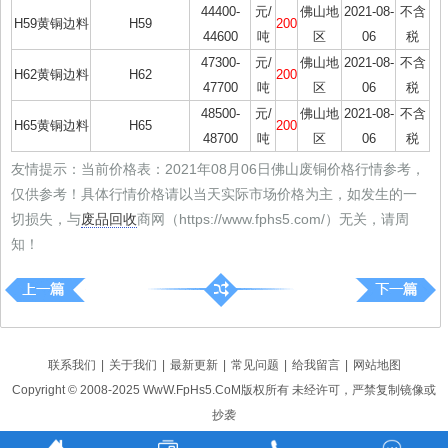
44400-
元/
佛山地
2021-08-
不含
H59黄铜边料
H59
200
44600
吨
区
06
税
47300-
元/
佛山地
2021-08-
不含
H62黄铜边料
H62
200
47700
吨
区
06
税
48500-
元/
佛山地
2021-08-
不含
H65黄铜边料
H65
200
48700
吨
区
06
税
友情提示：当前价格表：2021年08月06日佛山废铜价格行情参考，
仅供参考！具体行情价格请以当天实际市场价格为主，如发生的一
切损失，与
废品回收
商网（https://www.fphs5.com/）无关，请周
知！
联系我们
|
关于我们
|
最新更新
|
常见问题
|
给我留言
|
网站地图
Copyright © 2008-2025 WwW.FpHs5.CoM版权所有 未经许可，严禁复制镜像或
抄袭
辽ICP备18016661号-5