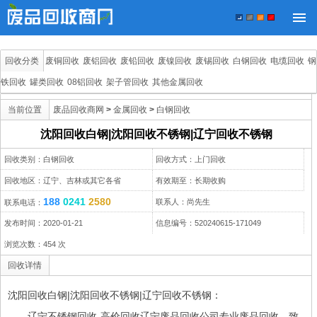
回收分类
废铜回收
废铝回收
废铅回收
废镍回收
废锡回收
白钢回收
电缆回收
钢
铁回收
罐类回收
08铝回收
架子管回收
其他金属回收
当前位置
废品回收商网
>
金属回收
>
白钢回收
沈阳回收白钢|沈阳回收不锈钢|辽宁回收不锈钢
回收类别：白钢回收
回收方式：上门回收
回收地区：辽宁、吉林或其它各省
有效期至：长期收购
188
0241
2580
联系人：尚先生
联系电话：
发布时间：2020-01-21
信息编号：520240615-171049
浏览次数：
454
次
回收详情
沈阳回收白钢|沈阳回收不锈钢|辽宁回收不锈钢：
辽宁
不锈钢回收
-高价回收辽宁
废品回收
公司专业废品回收，致