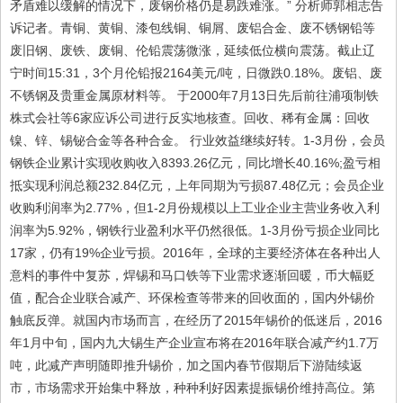
矛盾难以缓解的情况下，废钢价格仍是易跌难涨。” 分析师郭相志告
诉记者。青铜、黄铜、漆包线铜、铜屑、废铝合金、废不锈钢铅等
废旧钢、废铁、废铜、伦铅震荡微涨，延续低位横向震荡。截止辽
宁时间15:31，3个月伦铅报2164美元/吨，日微跌0.18%。废铝、废
不锈钢及贵重金属原材料等。 于2000年7月13日先后前往浦项制铁
株式会社等6家应诉公司进行反实地核查。回收、稀有金属：回收
镍、锌、锡铋合金等各种合金。 行业效益继续好转。1-3月份，会员
钢铁企业累计实现收购收入8393.26亿元，同比增长40.16%;盈亏相
抵实现利润总额232.84亿元，上年同期为亏损87.48亿元；会员企业
收购利润率为2.77%，但1-2月份规模以上工业企业主营业务收入利
润率为5.92%，钢铁行业盈利水平仍然很低。1-3月份亏损企业同比
17家，仍有19%企业亏损。2016年，全球的主要经济体在各种出人
意料的事件中复苏，焊锡和马口铁等下业需求逐渐回暖，币大幅贬
值，配合企业联合减产、环保检查等带来的回收面的，国内外锡价
触底反弹。就国内市场而言，在经历了2015年锡价的低迷后，2016
年1月中旬，国内九大锡生产企业宣布将在2016年联合减产约1.7万
吨，此减产声明随即推升锡价，加之国内春节假期后下游陆续返
市，市场需求开始集中释放，种种利好因素提振锡价维持高位。第