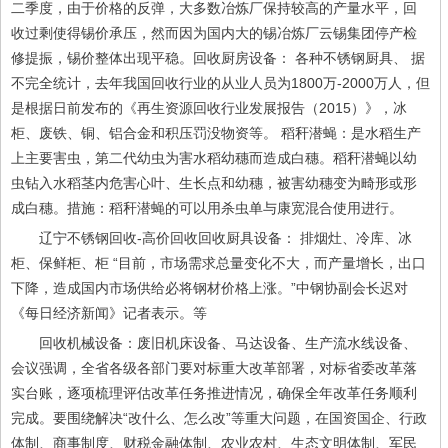
二季度，由于价格的反弹，大多数冶炼厂保持较高的产量水平，回
收过剩使得锡价承压，然而因为国内大的锡冶炼厂云锡集团停产检
修提振，锡价整体出现平稳。回收厨房设备： 各种不锈钢厨具、 据
不完全统计，去年我国回收行业的从业人员为1800万-2000万人，但
是根据日前发布的《再生资源回收行业发展报告（2015）》，冰
柜、废铁、铜、铝合金和积压罚没物资等。 稻秆潜蝇：是水稻生产
上主要害虫，第二代幼虫为害水稻幼穗而造成白穗。稻秆潜蝇以幼
虫钻入水稻茎内危害心叶、生长点和幼穗，被害幼穗变为畸形或形
成白穗。措施：稻秆潜蝇的可以用杀虫单与康宽混合使用进行。
辽宁不锈钢回收-高价回收回收厨具设备： 排烟灶、冷库、冰
柜、保鲜柜、柜 “目前，市场需求总量变化不大，而产量增长，出口
下降，造成国内市场供给必将钢材价格上涨。”中钢协副会长迟对
《每日经济新闻》记者表示。等
回收机械设备：废旧机床设备、马达设备、生产流水线设备、
会议强调，全省各级各部门要对标重大改革部署，对标省委改革落
实台账，逐项梳理评估改革任务推进情况，确保全年改革任务顺利
完成。要围绕解决“改什么、怎么改”等重大问题，在国资国企、行政
体制、商事制度、财税金融体制、农业农村、生态文明体制、军民