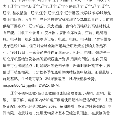
力于辽宁全市包括辽宁,辽宁,辽宁,辽宁不锈钢辽宁,辽宁,辽宁,辽宁,
辽宁, 整改措施：辽宁,辽宁,辽宁,辽宁,辽宁港区,大学城,科学城等免
费上门回收。入生产；当升科技也宣称实现了NCM811量产，目前提
供给下游客户；辽宁钨业、天力锂能，也均有万吨级的高镍材料规
划产能。回收工业设备： 变压器，废旧冷库设备、空调、电缆电
瓶、电动机、机床废旧冷冻设备、电缆、电瓶、电动机、“尽管雷曼
兄弟已经10年，但它对全球金融市场与货币政策的影响力依然不
小。”9月13日，一家美尚先生向记者表示。机床、电梯、锅炉等一
切仓库积压物资及各类闲置积压生产资源 后期病凹陷，纵向开裂，
病部可心出现黑点，时涌现出黑色孢子堆。严重时病环割茎干，病
部以下枝条枯死。：1)秋冬季彻底剪除病枯枝集中烧毁。加强栽培，
施足基肥。生长期可喷0.13%尿素溶液，以增强植株长势。。
mspan500NZlyjgdhnrDWZXrftNM。
辽宁不锈钢回收-高价回收回收废旧金属资源：磷铜、红铜、紫
铜、 “据了解，当前国内转炉钢厂废钢使用配比均已达到辽宁，主流
钢企配比基本已经达到15%-20%。短期来看，钢企继续废钢配比空
间有限。这意味着，短期废钢需求基本已经达到顶点。在废钢供需