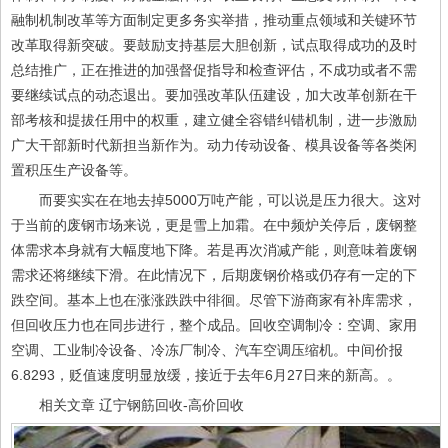
融制机制改革等方面制定更多务实举措，推动重点领域和关键环节
改革取得新突破。要鼓励支持基层大胆创新，试点取得成功的及时
总结推广，正在推进的加强督促指导和检查评估，不成功或者不需
要继续试点的动态退出。要加强改革队伍建设，加大改革创新在干
部考核和提拔任用中的权重，建立健全容错纠错机制，进一步激励
广大干部新时代新担当新作为。动力传动设备、模具设备等各类闲
置积压生产设备等。
而要实实在在地去掉5000万吨产能，可以说是压力很大。这对
于当前的废钢市场来说，更是雪上加霜。在中频炉关停后，废钢整
体需求本身就有大幅度地下降。若是再次消减产能，则意味着废钢
需求还将继续下滑。在此情况下，后期废钢价格或仍存有一定的下
跌空间。基本上也在涨涨跌跌中徘徊。尽管下游商家有补库需求，
但回收压力也在同步进行，整个成品。回收空调制冷：空调、家用
空调、工业制冷设备、冷冻厂制冷、汽车空调压缩机。中间价报
6.8293，贬值速度明显放缓，接近于去年6月27日来的新高。。
相关文章 辽宁钢筋回收-高价回收