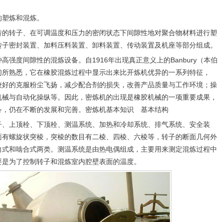
：
的塑炼和混炼。
转的转子、在可调温度和压力的密闭状态下间隙性地对聚合物材料进行塑
转子密封装置、加料压料装置、卸料装置、传动装置及机座等部分组成。
强度间隙性的混炼设备。自1916年出现真正意义上的Banbury（本伯
们所熟悉，它在橡胶混炼过程中显示出来比开炼机优异的一系列特征，
较好的克服粉尘飞扬，减少配合剂的损失，改善产品质量与工作环境；操
机械与自动化操纵等。因此，密炼机的出现是橡胶机械的一项重要成果，
备，仍在不断的发展和完善。密炼机基本知识 基本结构
子、上顶栓、下顶栓、测温系统、加热和冷却系统、排气系统、安全装
面有螺旋状突棱，突棱的数目有二棱、四棱、六棱等，转子的断面几何外
向式和啮合式两类。测温系统是由热电偶组成，主要用来测定混炼过程中
要是为了控制转子和混炼室内腔壁表面的温度。