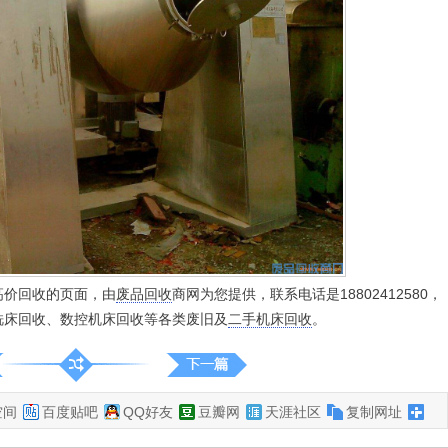
高价回收的页面，由
废品回收
商网为您提供，联系电话是18802412580，
铣床回收、数控机床回收等各类废旧及
二手机床回收
。
空间
百度贴吧
QQ好友
豆瓣网
天涯社区
复制网址