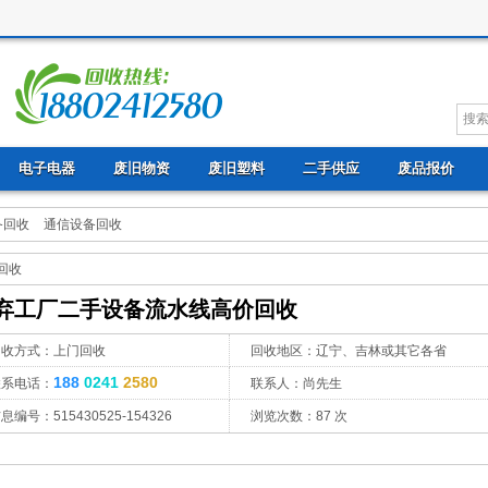
电子电器
废旧物资
废旧塑料
二手供应
废品报价
备回收
通信设备回收
回收
弃工厂二手设备流水线高价回收
回收方式：上门回收
回收地区：辽宁、吉林或其它各省
188
0241
2580
联系电话：
联系人：尚先生
息编号：515430525-154326
浏览次数：
87
次