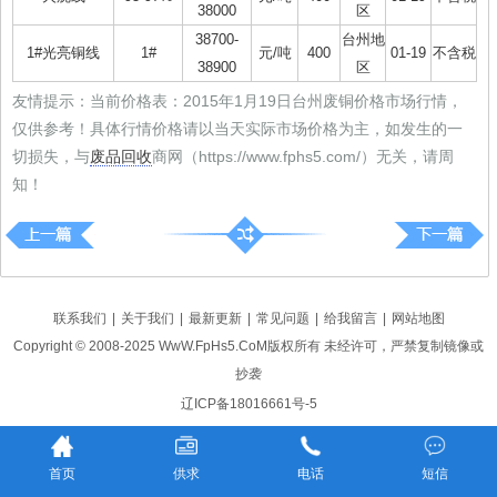
38000
区
38700-
台州地
1#光亮铜线
1#
元/吨
400
01-19
不含税
38900
区
友情提示：当前价格表：2015年1月19日台州废铜价格市场行情，
仅供参考！具体行情价格请以当天实际市场价格为主，如发生的一
切损失，与
废品回收
商网（https://www.fphs5.com/）无关，请周
知！
联系我们
|
关于我们
|
最新更新
|
常见问题
|
给我留言
|
网站地图
Copyright © 2008-2025 WwW.FpHs5.CoM版权所有 未经许可，严禁复制镜像或
抄袭
辽ICP备18016661号-5
首页
供求
电话
短信