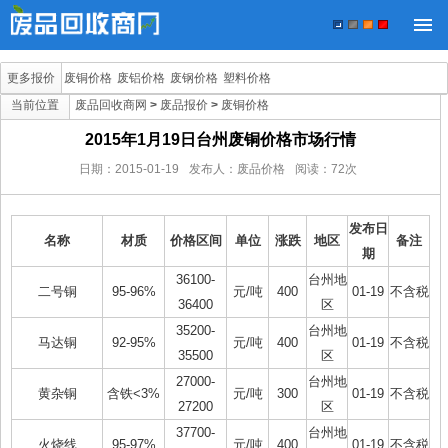
更多报价
废铜价格
废铝价格
废钢价格
塑料价格
当前位置
废品回收商网
>
废品报价
>
废铜价格
2015年1月19日台州废铜价格市场行情
日期：
2015-01-19
发布人：废品价格
阅读：
72
次
发布日
名称
材质
价格区间
单位
涨跌
地区
备注
期
36100-
台州地
二号铜
95-96%
元/吨
400
01-19
不含税
36400
区
35200-
台州地
马达铜
92-95%
元/吨
400
01-19
不含税
35500
区
27000-
台州地
黄杂铜
含铁<3%
元/吨
300
01-19
不含税
27200
区
37700-
台州地
火烧线
95-97%
元/吨
400
01-19
不含税