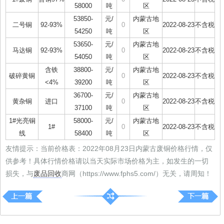
58000
吨
区
53850-
元/
内蒙古地
二号铜
92-93%
0
2022-08-23
不含税
54250
吨
区
53650-
元/
内蒙古地
马达铜
92-93%
0
2022-08-23
不含税
54050
吨
区
含铁
38800-
元/
内蒙古地
破碎黄铜
0
2022-08-23
不含税
<4%
39200
吨
区
36700-
元/
内蒙古地
黄杂铜
进口
0
2022-08-23
不含税
37100
吨
区
1#光亮铜
58000-
元/
内蒙古地
1#
0
2022-08-23
不含税
线
58400
吨
区
友情提示：当前价格表：2022年08月23日内蒙古废铜价格行情，仅
供参考！具体行情价格请以当天实际市场价格为主，如发生的一切
损失，与
废品回收
商网（https://www.fphs5.com/）无关，请周知！